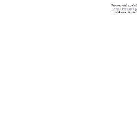
Provozovatel czreferá
O nás
|
Projekty
|
R
Kontaktovat nás mů