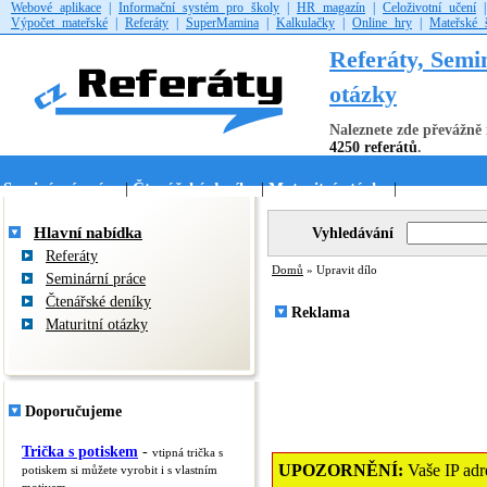
Webové aplikace
|
Informační systém pro školy
|
HR magazín
|
Celoživotní učení
Výpočet mateřské
|
Referáty
|
SuperMamina
|
Kalkulačky
|
Online hry
|
Mateřské 
Referáty, Semi
otázky
Naleznete zde převážně 
4250 referátů
.
Seminární práce
Čtenářské deníky
Maturitní otázky
|
|
|
Hlavní nabídka
Vyhledávání
Referáty
Domů
» Upravit dílo
Seminární práce
Čtenářské deníky
Reklama
Maturitní otázky
Doporučujeme
Trička s potiskem
-
vtipná trička s
UPOZORNĚNÍ:
Vaše IP adre
potiskem si můžete vyrobit i s vlastním