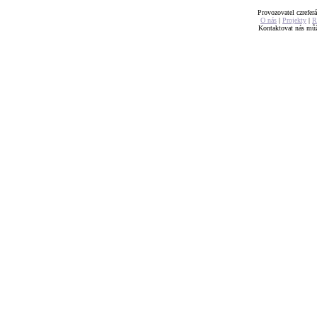
Provozovatel czreferá
O nás
|
Projekty
|
R
Kontaktovat nás mů