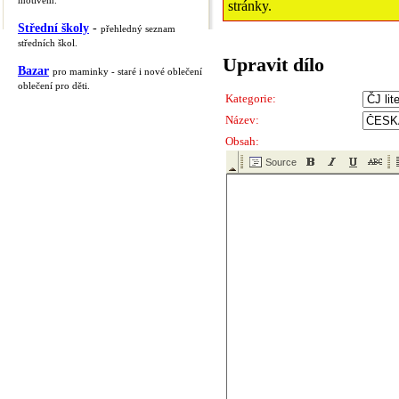
motivem.
stránky.
Střední školy
-
přehledný seznam
středních škol.
Upravit dílo
Bazar
pro maminky - staré i nové oblečení
oblečení pro děti.
Kategorie:
Název:
Obsah: