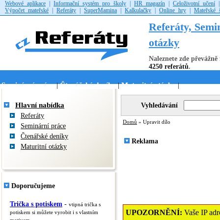
Webové aplikace
|
Informační systém pro školy
|
HR magazín
|
Celoživotní učení
Výpočet mateřské
|
Referáty
|
SuperMamina
|
Kalkulačky
|
Online hry
|
Mateřské 
Referáty, Semi
otázky
Naleznete zde převážně 
4250 referátů
.
Seminární práce
Čtenářské deníky
Maturitní otázky
|
|
|
Hlavní nabídka
Vyhledávání
Referáty
Domů
» Upravit dílo
Seminární práce
Čtenářské deníky
Reklama
Maturitní otázky
Doporučujeme
Trička s potiskem
-
vtipná trička s
UPOZORNĚNÍ:
Vaše IP adre
potiskem si můžete vyrobit i s vlastním