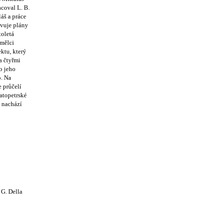
acoval L. B.
áš a práce
ivuje plány
toletá
umělci
ktu, který
a čtyřmi
o jeho
o. Na
 průčelí
atopetrské
e nachází
 G. Della