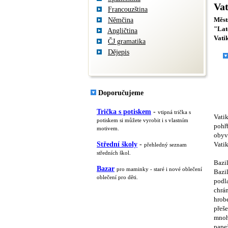
Va
Francouzština
Němčina
Městs
"Lat
Angličtina
Vatik
ČJ gramatika
Dějepis
Doporučujeme
Trička s potiskem
-
vtipná trička s
Vati
potiskem si můžete vyrobit i s vlastním
pohřb
motivem.
obyva
Střední školy
-
Vati
přehledný seznam
středních škol.
Bazil
Bazar
pro maminky - staré i nové oblečení
Bazil
oblečení pro děti.
podla
chrá
hrobe
přeše
mnoh
pape