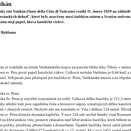
tikán
ký stát Vatikán (Stato della Citta di Vaticano) vznikl 11. února 1929 na základě 
eránských dohod", které byly uzavřeny mezi italským státem a Svatým stolcem.
ánu stojí papež, hlava katolické církve.
Reklama
kán se rozkládá na území Vatikánského kopce na pravém břehu řeky Tibery v místec
en sv. Petr, první papež katolické církve. Celková rozloha Vatikánu je 0,44 km2 a
tel. Veřejnosti jsou přístupná jen bazilika sv. Petra, Vatikánská muzea a na objedn
kánské zahrady.
ika sv. Petra
ika Sv. Petra je největší svatostánek na světě. Celková délka baziliky je 211,5 met
hy střední lodi jsou zapuštěna čísla a bronzové nápisy označujících délku katolic
mů v různých zemích. Nechybí zde ani katedrála sv. Víta s délkou 124 metrů. Půvo
m sv. Petra klenula skromná kaplička. V roce 324 zde nechal římský císař Konstant
l na křesťanskou víru, postavit okázalou raně křesťanskou baziliku, která během sta
a požáry, pleněním, přestavbami a dostavbami. Úpadek baziliky, který začal přesí
žů do Avignonu (1309-1377) pokračoval i v 15. století. Až v roce 1451 vydal pape