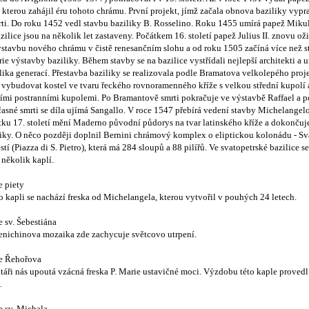
 kterou zahájil éru tohoto chrámu. První projekt, jímž začala obnova baziliky vypr
rti. Do roku 1452 vedl stavbu baziliky B. Rosselino. Roku 1455 umírá papež Mikul
zilice jsou na několik let zastaveny. Počátkem 16. století papež Julius II. znovu ož
ýstavbu nového chrámu v čistě renesančním slohu a od roku 1505 začíná více než s
rie výstavby baziliky. Během stavby se na bazilice vystřídali nejlepší architekti a 
ika generací. Přestavba baziliky se realizovala podle Bramatova velkolepého proje
 vybudovat kostel ve tvaru řeckého rovnoramenného kříže s velkou střední kupolí 
ími postranními kupolemi. Po Bramantově smrti pokračuje ve výstavbě Raffael a p
asné smrti se díla ujímá Sangallo. V roce 1547 přebírá vedení stavby Michelangel
ku 17. století mění Maderno původní půdorys na tvar latinského kříže a dokončuje
liky. O něco později doplnil Bernini chrámový komplex o eliptickou kolonádu - Sv
tí (Piazza di S. Pietro), která má 284 sloupů a 88 pilířů. Ve svatopetrské bazilice s
několik kaplí.
e piety
o kapli se nachází freska od Michelangela, kterou vytvořil v pouhých 24 letech.
 sv. Šebestiána
nichinova mozaika zde zachycuje světcovo utrpení.
e Řehořova
táři nás upoutá vzácná freska P. Marie ustavičné moci. Výzdobu této kaple provedl
.