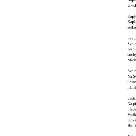
Kapl
U vc
Kapl
Kapl
setká
Svat
Svato
Kupol
sochy
Mich
Svat
Na Sv
upros
námě
Sixti
Na př
hledi
Vatik
této 
Botti