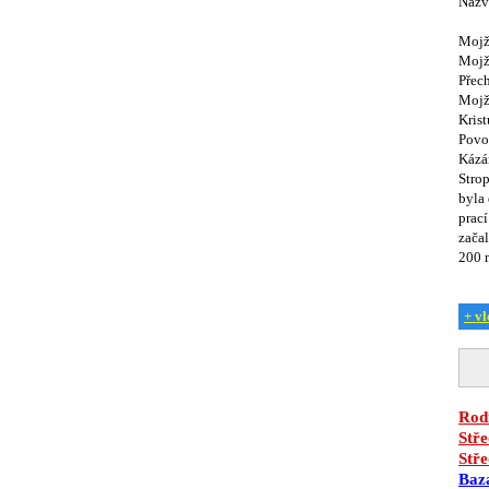
Názv
Mojž
Mojž
Přec
Mojží
Krist
Povol
Kázá
Strop
byla
prac
začal
200 
+ vl
Rodi
Stře
Stře
Baz