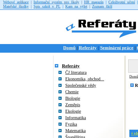
Webové aplikace
|
Informační systém pro školy
|
HR magazín
|
Celoživotní učení
Mateřské školky
|
Spis szkół v PL
|
Kam na výlet
|
Zoznam škôl
Domů
Referáty
Seminární práce
|
|
|
Referáty
ČJ literatura
Dom
Ekonomika, obchod...
Společenské vědy
R
Chemie
Biologie
Zeměpis
Ekologie
Informatika
Fyzika
Matematika
+ vl
Španělština