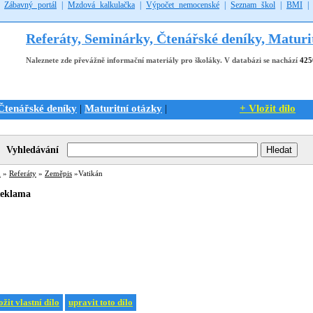
|
Zábavný portál
|
Mzdová kalkulačka
|
Výpočet nemocenské
|
Seznam škol
|
BMI
Referáty, Seminárky, Čtenářské deníky, Maturi
Naleznete zde převážně informační materiály pro školáky. V databázi se nachází
425
Čtenářské deníky
Maturitní otázky
+ Vložit dílo
|
|
Vyhledávání
ů
»
Referáty
»
Zeměpis
»Vatikán
eklama
ožit vlastní dílo
upravit toto dílo