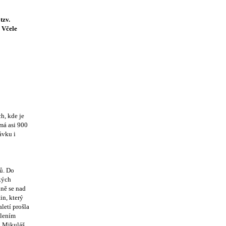
tzv.
 Včele
h, kde je
 má asi 900
ávku i
rů. Do
kých
dně se nad
in, který
letí prošla
dlením
ž Mikuláš