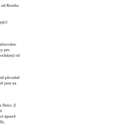
e od Reniho.
ující
ealizováno.
ky pro
 pocházejí od
stál původně
ré jsou na
e Dolci. Z
tí
ové úpravě
li,