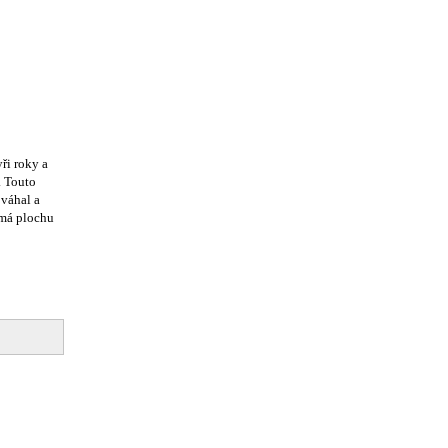
ři roky a
. Touto
 váhal a
 má plochu