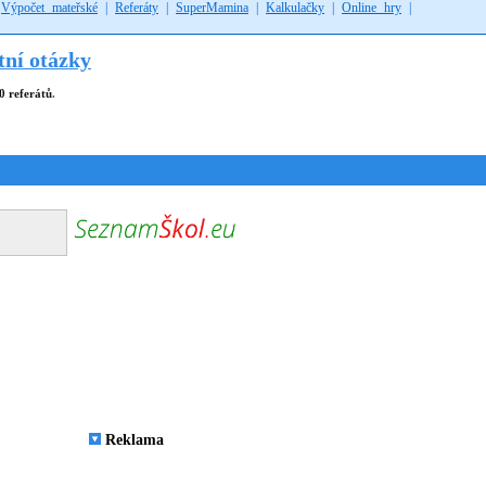
|
Výpočet mateřské
|
Referáty
|
SuperMamina
|
Kalkulačky
|
Online hry
|
tní otázky
0 referátů
.
Reklama