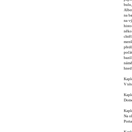
bulu,
Albe
na ba
na v
histo
někol
chtěl
menš
předč
počát
bazi
náměs
hned 
Kapl
V tét
Kaple
Dome
Kapl
Na ol
Porta