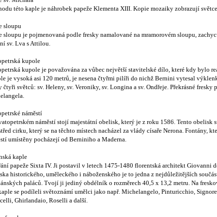
e sv. Michala
hodu této kaple je náhrobek papeže Klementa XIII. Kopie mozaiky zobrazují světc
e sloupu
e sloupu je pojmenovaná podle fresky namalované na mramorovém sloupu, zachyc
ní sv. Lva s Attilou.
opetrská kupole
petrská kupole je považována za vůbec největší stavitelské dílo, které kdy bylo r
e je vysoká asi 120 metrů, je nesena čtyřmi pilíři do nichž Bernini vytesal výklen
 čtyři světců: sv. Heleny, sv. Veroniky, sv. Longina a sv. Ondřeje. Překrásné fresky
elangela.
opetrské náměstí
atopetrském náměstí stojí majestátní obelisk, který je z roku 1586. Tento obelisk 
třed cirku, který se na těchto místech nacházel za vlády císaře Nerona. Fontány, kte
stí umístěny pocházejí od Berniniho a Maderna.
nská kaple
ání papeže Sixta IV. Ji postavil v letech 1475-1480 florentská architekt Giovanni d
ska historického, uměleckého i náboženského je to jedna z nejdůležitějších součás
ánských paláců. Tvojí ji jediný obdélník o rozměrech 40,5 x 13,2 metru. Na fresk
kaple se podíleli světoznámí umělci jako např. Michelangelo, Pinturicchio, Signorel
celli, Ghirlandaio, Roselli a další.