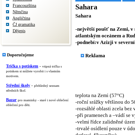
Sahara
Francouzština
Němčina
Sahara
Angličtina
ČJ gramatika
-největší poušť na Zemi, v
Dějepis
atlantským oceánem a Rud
-podnebí:v Azizji v sever
Doporučujeme
Reklama
Trička s potiskem
-
vtipná trička s
potiskem si můžete vyrobit i s vlastním
motivem.
Střední školy
-
přehledný seznam
středních škol.
teplota na Zemi (57°C)
Bazar
pro maminky - staré i nové oblečení
-roční srážky většinou do
oblečení pro děti.
-rozsáhlé oblasti zcela bez 
-při pramenech a –vádí se 
-velmi řídce zalidněné úze
-trvalé osídlení pouze v úd