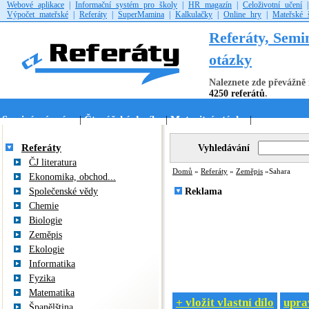
Webové aplikace
|
Informační systém pro školy
|
HR magazín
|
Celoživotní učení
Výpočet mateřské
|
Referáty
|
SuperMamina
|
Kalkulačky
|
Online hry
|
Mateřské 
Referáty, Semi
otázky
Naleznete zde převážně 
4250 referátů
.
Seminární práce
Čtenářské deníky
Maturitní otázky
|
|
|
Referáty
Vyhledávání
ČJ literatura
Domů
»
Referáty
»
Zeměpis
»Sahara
Ekonomika, obchod...
Společenské vědy
Reklama
Chemie
Biologie
Zeměpis
Ekologie
Informatika
Fyzika
Matematika
+ vložit vlastní dílo
uprav
Španělština