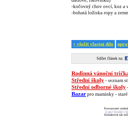
datlové, fíkovníku)
-kočovný chov ovcí, koz a 
-bohatá ložiska ropy a zemní
+ vložit vlastní dílo
uprav
Sdílet článek na:
Rodinná vánoční tričk
Střední školy
- seznam st
Střední odborné školy
-
Bazar
pro maminky - staré 
Provozovatel czreferá
O nás
|
Projekty
|
R
Kontaktovat nás mů