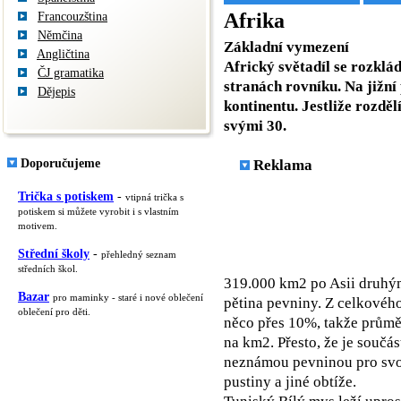
Afrika
Francouzština
Němčina
Základní vymezení
Angličtina
Africký světadíl se rozklá
ČJ gramatika
stranách rovníku. Na jižní 
Dějepis
kontinentu. Jestliže rozděl
svými 30.
Doporučujeme
Reklama
Trička s potiskem
-
vtipná trička s
potiskem si můžete vyrobit i s vlastním
motivem.
Střední školy
-
přehledný seznam
středních škol.
319.000 km2 po Asii druhým
Bazar
pro maminky - staré i nové oblečení
pětina pevniny. Z celkového
oblečení pro děti.
něco přes 10%, takže průmě
na km2. Přesto, že je součás
neznámou pevninou pro svou
pustiny a jiné obtíže.