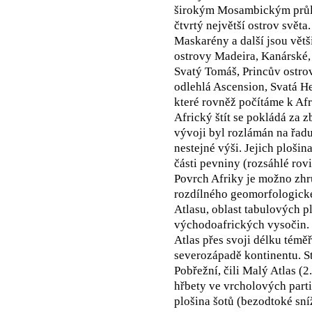
širokým Mosambickým průli
čtvrtý největší ostrov svět
Maskarény a další jsou vě
ostrovy Madeira, Kanárské,
Svatý Tomáš, Princův ostrov
odlehlá Ascension, Svatá He
které rovněž počítáme k Afr
Africký štít se pokládá za
vývoji byl rozlámán na řadu
nestejné výši. Jejich plošin
části pevniny (rozsáhlé rov
Povrch Afriky je možno zhru
rozdílného geomorfologické
Atlasu, oblast tabulových pl
východoafrických vysočin.
Atlas přes svoji délku témě
severozápadě kontinentu. S
Pobřežní, čili Malý Atlas (2
hřbety ve vrcholových partií
plošina šotů (bezodtoké sní