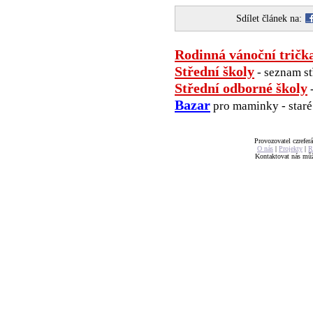
Sdílet článek na:
Rodinná vánoční tričk
Střední školy
- seznam st
Střední odborné školy
-
Bazar
pro maminky - staré 
Provozovatel czreferá
O nás
|
Projekty
|
R
Kontaktovat nás mů