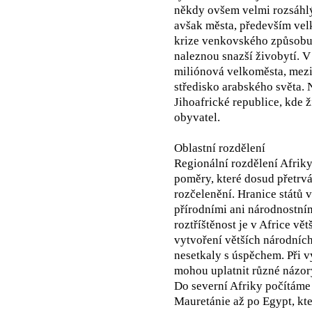
někdy ovšem velmi rozsáhlý
avšak města, především velká
krize venkovského způsobu 
naleznou snazší živobytí. V
miliónová velkoměsta, mezi
středisko arabského světa.
Jihoafrické republice, kde 
obyvatel.
Oblastní rozdělení
Regionální rozdělení Afrik
poměry, které dosud přetrvá
rozčelenění. Hranice států 
přírodními ani národnostní
roztříštěnost je v Africe vě
vytvoření větších národních
nesetkaly s úspěchem. Při 
mohou uplatnit různé názor
Do severní Afriky počítáme
Mauretánie až po Egypt, kt