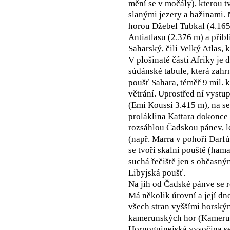
mění se v močály), kterou t
slanými jezery a bažinami. 
horou Džebel Tubkal (4.165 
Antiatlasu (2.376 m) a přib
Saharský, čili Velký Atlas,
V plošinaté části Afriky je 
súdánské tabule, která zahr
poušť Sahara, téměř 9 mil. 
větrání. Uprostřed ní vystu
(Emi Koussi 3.415 m), na s
proláklina Kattara dokonce 
rozsáhlou Čadskou pánev, 
(např. Marra v pohoří Darf
se tvoří skalní pouště (hama
suchá řečiště jen s občasný
Libyjská poušť.
Na jih od Čadské pánve se 
Má několik úrovní a její dn
všech stran vyššími horský
kamerunských hor (Kamerun
Hornoguinejská vysočina s