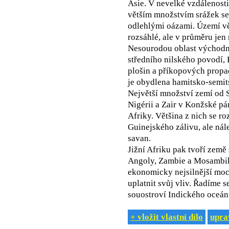
Asie. V nevelké vzdálenost
větším množstvím srážek se 
odlehlými oázami. Území vět
rozsáhlé, ale v průměru jen
Nesourodou oblast východní
středního nilského povodí, 
plošin a příkopových propad
je obydlena hamitsko-semits
Největší množství zemí od 
Nigérii a Zair v Konžské pá
Afriky. Většina z nich se r
Guinejského zálivu, ale nále
savan.
Jižní Afriku pak tvoří země
Angoly, Zambie a Mosambiku
ekonomicky nejsilnější mocno
uplatnit svůj vliv. Řadíme 
souostroví Indického oceán
+ vložit vlastní dílo
uprav