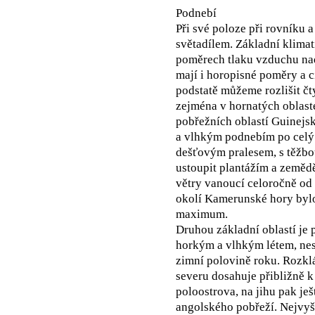
Podnebí
Při své poloze při rovníku a
světadílem. Základní klima
poměrech tlaku vzduchu na
mají i horopisné poměry a 
podstatě můžeme rozlišit čt
zejména v hornatých oblas
pobřežních oblastí Guinejs
a vlhkým podnebím po celý 
dešťovým pralesem, s těžbo
ustoupit plantážím a zeměd
větry vanoucí celoročně od
okolí Kamerunské hory bylo 
maximum.
Druhou základní oblastí je
horkým a vlhkým létem, ne
zimní polovině roku. Rozkl
severu dosahuje přibližně k
poloostrova, na jihu pak ješ
angolského pobřeží. Nejvyšš