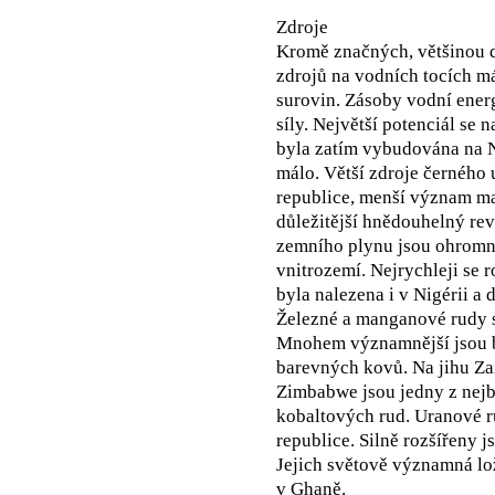
Zdroje
Kromě značných, většinou 
zdrojů na vodních tocích m
surovin. Zásoby vodní ener
síly. Největší potenciál se
byla zatím vybudována na N
málo. Větší zdroje černého 
republice, menší význam maj
důležitější hnědouhelný rev
zemního plynu jsou ohromné
vnitrozemí. Nejrychleji se 
byla nalezena i v Nigérii a 
Železné a manganové rudy se
Mnohem významnější jsou bo
barevných kovů. Na jihu Zai
Zimbabwe jsou jedny z nej
kobaltových rud. Uranové r
republice. Silně rozšířeny 
Jejich světově významná lož
v Ghaně.