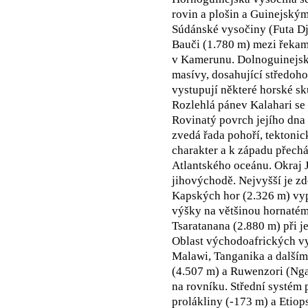
rovin a plošin a Guinejským
Súdánské vysočiny (Futa Dj
Bauči (1.780 m) mezi řekam
v Kamerunu. Dolnoguinejská
masívy, dosahující středoho
vystupují některé horské s
Rozlehlá pánev Kalahari se
Rovinatý povrch jejího dna l
zvedá řada pohoří, tektonic
charakter a k západu přechá
Atlantského oceánu. Okraj J
jihovýchodě. Nejvyšší je z
Kapských hor (2.326 m) vypl
výšky na většinou hornaté
Tsaratanana (2.880 m) při j
Oblast východoafrických vy
Malawi, Tanganika a dalším
(4.507 m) a Ruwenzori (Ng
na rovníku. Střední systém
prolákliny (-173 m) a Etiop