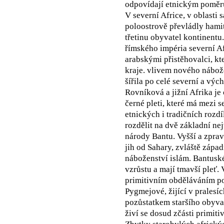
odpovídají etnickým pomě
V severní Africe, v oblasti
poloostrově převládly hamit
třetinu obyvatel kontinentu
římského impéria severní Af
arabskými přistěhovalci, kt
kraje. vlivem nového nábož
šířila po celé severní a výc
Rovníková a jižní Afrika j
černé pleti, které má mezi
etnických i tradičních rozd
rozdělit na dvě základní n
národy Bantu. Vyšší a zprav
jih od Sahary, zvláště západ
náboženství islám. Bantusk
vzrůstu a mají tmavší pleť.
primitivním obděláváním p
Pygmejové, žijící v pralesí
pozůstatkem staršího obyvat
živí se dosud zčásti primit