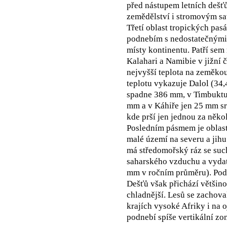
před nástupem letních dešť
zemědělství i stromovým s
Třetí oblast tropických pa
podnebím s nedostatečnými 
místy kontinentu. Patří sem
Kalahari a Namibie v jižní č
nejvyšší teplota na zeměkou
teplotu vykazuje Dalol (34
spadne 386 mm, v Timbuktu
mm a v Káhiře jen 25 mm srá
kde prší jen jednou za někol
Posledním pásmem je oblast
malé území na severu a jihu
má středomořský ráz se su
saharského vzduchu a vydat
mm v ročním průměru). Podo
Dešťů však přichází většino
chladnější. Lesů se zachova
krajích vysoké Afriky i na
podnebí spíše vertikální zon