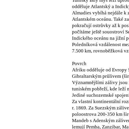
Tuniský Bílý mys leží upros
odděluje Atlantský a Indic
Almadies vybíhá nejdále k 
Atlantském oceánu. Také z
pokračují ostrůvky až k po
počítáme ještě souostroví 
Indického oceánu na jižní po
Poledníková vzdálenost mezi
7.500 km, rovnoběžková vz
Povrch
Afriku odděluje od Evropy 
Gibraltarským průlivem (ši
Významnějšími zálivy jsou z
tuniském pobřeží, kde leží 
Jediné suchozemské spojení 
Za vlastní kontinentální ro
r. 1869. Za Suezským záliv
poloostrova 200-350 km šir
Mandeb s Adenským zálivem
lemují Pemba, Zanzibar, Ma