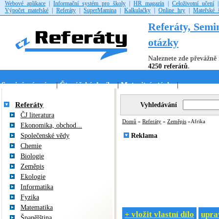
Webové aplikace
|
Informační systém pro školy
|
HR magazín
|
Celoživotní učení
Výpočet mateřské
|
Referáty
|
SuperMamina
|
Kalkulačky
|
Online hry
|
Mateřské 
Referáty, Semi
otázky
Naleznete zde převážně 
4250 referátů
.
Seminární práce
Čtenářské deníky
Maturitní otázky
|
|
|
Referáty
Vyhledávání
ČJ literatura
Domů
»
Referáty
»
Zeměpis
»Afrika
Ekonomika, obchod...
Společenské vědy
Reklama
Chemie
Biologie
Zeměpis
Ekologie
Informatika
Fyzika
Matematika
+ vložit vlastní dílo
uprav
Španělština