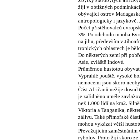
Zbytky starobylých africkýc
žijí v obtížných podmínkác
obývající ostrov Madagaskar
antropologicky i jazykově. 
Počet přistěhovalců evrops
3%. Po odchodu mnoha Evrop
na jihu, především v Jihoafr
tropických oblastech je běl
Do některých zemí při pobře
Asie, zvláště Indové.
Průměrnou hustotou obyvate
Vyprahlé pouště, vysoké ho
nemocemi jsou skoro neobyd
Část Afričanů nežije dosud
je zalidněno uměle zavlažova
než 1.000 lidí na km2. Silně
Viktoria a Tanganika, někte
zálivu. Také přímořské část
mohou vykázat větší hustotu
Převažujícím zaměstnáním v
rybolov. Proto žijí skoro ze