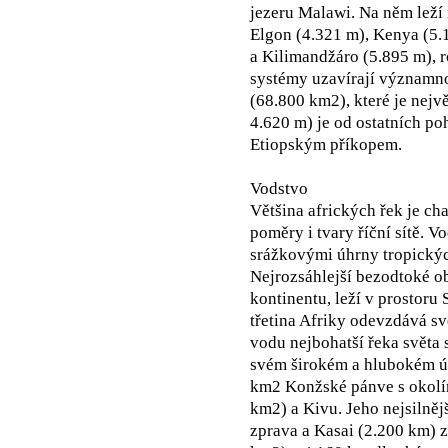
jezeru Malawi. Na něm leží 
Elgon (4.321 m), Kenya (5.
a Kilimandžáro (5.895 m), 
systémy uzavírají významno
(68.800 km2), které je nejv
4.620 m) je od ostatních p
Etiopským příkopem.
Vodstvo
Většina afrických řek je c
poměry i tvary říční sítě. 
srážkovými úhrny tropickýc
Nejrozsáhlejší bezodtoké obl
kontinentu, leží v prostoru
třetina Afriky odevzdává s
vodu nejbohatší řeka světa 
svém širokém a hlubokém úst
km2 Konžské pánve s okolí
km2) a Kivu. Jeho nejsilněj
zprava a Kasai (2.200 km) 