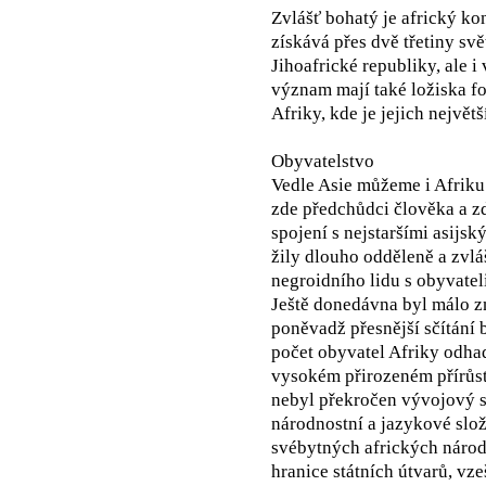
Zvlášť bohatý je africký kon
získává přes dvě třetiny sv
Jihoafrické republiky, ale 
význam mají také ložiska fo
Afriky, kde je jejich nejv
Obyvatelstvo
Vedle Asie můžeme i Afriku
zde předchůdci člověka a zd
spojení s nejstaršími asijs
žily dlouho odděleně a zvlá
negroidního lidu s obyvateli
Ještě donedávna byl málo z
poněvadž přesnější sčítání
počet obyvatel Afriky odhad
vysokém přirozeném přírůs
nebyl překročen vývojový s
národnostní a jazykové slože
svébytných afrických národ
hranice státních útvarů, vz