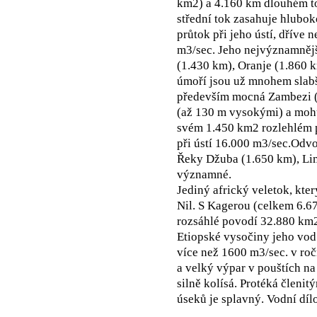
km2) a 4.160 km dlouhém t
střední tok zasahuje hlubok
průtok při jeho ústí, dříve
m3/sec. Jeho nejvýznamnějš
(1.430 km), Oranje (1.860 k
úmoří jsou už mnohem slabš
především mocná Zambezi (
(až 130 m vysokými) a moh
svém 1.450 km2 rozlehlém p
při ústí 16.000 m3/sec.Odv
Řeky Džuba (1.650 km), Li
významné.
Jediný africký veletok, kt
Nil. S Kagerou (celkem 6.67
rozsáhlé povodí 32.880 km2
Etiopské vysočiny jeho vod
více než 1600 m3/sec. v ro
a velký výpar v pouštích na
silně kolísá. Protéká členi
úseků je splavný. Vodní díl