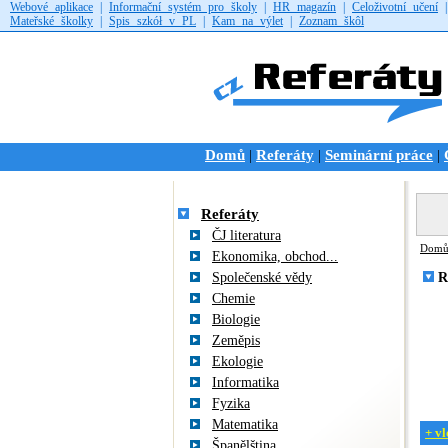
Webové aplikace
|
Informační systém pro školy
|
HR magazín
|
Celoživotní učení
Mateřské školky
|
Spis szkół v PL
|
Kam na výlet
|
Zoznam škôl
Domů
Referáty
Seminární práce
|
|
|
Referáty
ČJ literatura
Dom
Ekonomika, obchod...
Společenské vědy
R
Chemie
Biologie
Zeměpis
Ekologie
Informatika
Fyzika
Matematika
+ vl
Španělština