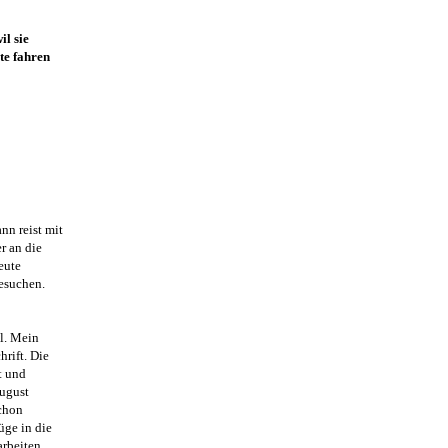
il sie
te fahren
nn reist mit
r an die
Leute
esuchen.
ll. Mein
hrift. Die
t und
August
chon
üge in die
rbeiten.