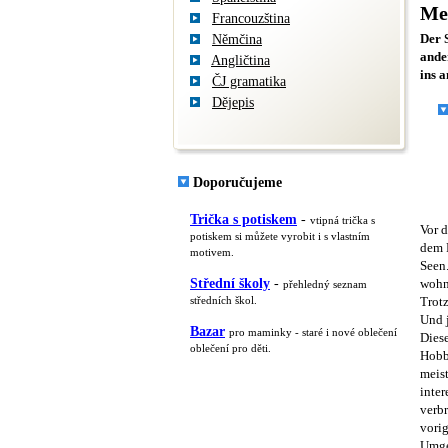
Me
Francouzština
Němčina
Der 
ande
Angličtina
ins a
ČJ gramatika
Dějepis
Doporučujeme
Trička s potiskem
-
vtipná trička s
Vor 
potiskem si můžete vyrobit i s vlastním
dem R
motivem.
Seen.
Střední školy
-
wohn
přehledný seznam
středních škol.
Trotz
Und 
Bazar
pro maminky - staré i nové oblečení
Diese
oblečení pro děti.
Hobby
meist
inte
verb
vorig
Umgeb