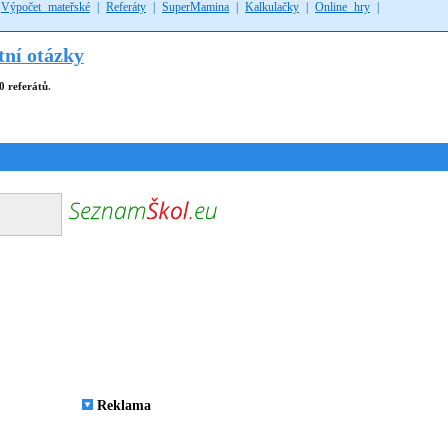
|
Výpočet mateřské
|
Referáty
|
SuperMamina
|
Kalkulačky
|
Online hry
|
tní otázky
0 referátů
.
Reklama