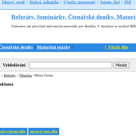
|
Zábavný portál
|
Mzdová kalkulačka
|
Výpočet nemocenské
|
Seznam škol
|
BMI
Referáty, Seminárky, Čtenářské deníky, Maturi
Naleznete zde převážně informační materiály pro školáky. V databázi se nachází
425
Čtenářské deníky
Maturitní otázky
+ Vložit dílo
|
|
Vyhledávání
ů
»
Referáty
»
Němčina
»Meine Ferien
eklama
ožit vlastní dílo
upravit toto dílo