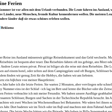
ine Ferien
Sommer ist vor allen mit dem Urlaub verbunden. Die Leute fahren ins Ausland, w
re Länder, neue Menschen, fremde Kultur kennenlernen wollen. Die meisten Leu
ndere länder daβ sie etwas schönes erleben wollen.
Reklama
der Reise ins Ausland müssenwir gültige Reisedokument und das Geld wechseln. Ma
eisebüro ist bequem aber teuer. Das Reisebüro fahren oft ins gebirge, ans Meer ode
 Andere Leute reisen privat. Privat ist biliger als die reise mit dem Reisebüro. Die 
en auf einem hotel, oder zelten auf dem Campingplatz und oft Burgen, Schlösser b
dem finden wir genug Zeit für die Hobbys, die haben wir am liebsten.
jetz ein biβchen von meiner Hauptferien:
s Jahr habe ich die letzte Ferien. Sie warten 2 Monaten, aber vervliegen sehr schne
 Nummer eins ist der Schlaf - ich lag im Bett und lernte die Bücher oder die Zeitsc
en Ferien verbrachte ich mit meine Freundin. Wir haben unsere Ausflüge geabhalte
ressanten Schlösser, Burgen und Sachen in der Tschechische Republik besucht. Im 
rachten wir zwei Wochen im Wochenendhaus bei Bekannten. Wir wären bei ihnen s
es Jahr. Dort badeten wir im Teich oder im fluβ und machten mit dem Fahrrad Ausfl
ung. Die letzte Woche hätten wir die Brigade. Wir haben in Billa Supermarket gea