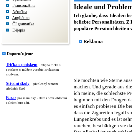
Ideale und Proble
Francouzština
Němčina
Ich glaube, dass Idealen h
Angličtina
beliebte Personalitäten. Z.
ČJ gramatika
populäre Persönichkeiten w
Dějepis
Reklama
Doporučujeme
Trička s potiskem
-
vtipná trička s
potiskem si můžete vyrobit i s vlastním
motivem.
Sie möchten wie Sterne ausse
Střední školy
-
přehledný seznam
machen. Und gerade aus die
středních škol.
ich meine, die schlechste P
Bazar
pro maminky - staré i nové oblečení
beginnen mit den Drogen dam
oblečení pro děti.
es einfach probieren.Die ber
dass die Zigaretten legall s
Lungenkrebs und es ist seh
rauchen, beschädigen sie d