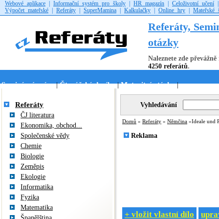
Webové aplikace
|
Informační systém pro školy
|
HR magazín
|
Celoživotní učení
Výpočet mateřské
|
Referáty
|
SuperMamina
|
Kalkulačky
|
Online hry
|
Mateřské 
Referáty, Semi
otázky
Naleznete zde převážně 
4250 referátů
.
Seminární práce
Čtenářské deníky
Maturitní otázky
|
|
|
Referáty
Vyhledávání
ČJ literatura
Domů
»
Referáty
»
Němčina
»Ideale und 
Ekonomika, obchod...
Společenské vědy
Reklama
Chemie
Biologie
Zeměpis
Ekologie
Informatika
Fyzika
Matematika
+ vložit vlastní dílo
uprav
Španělština