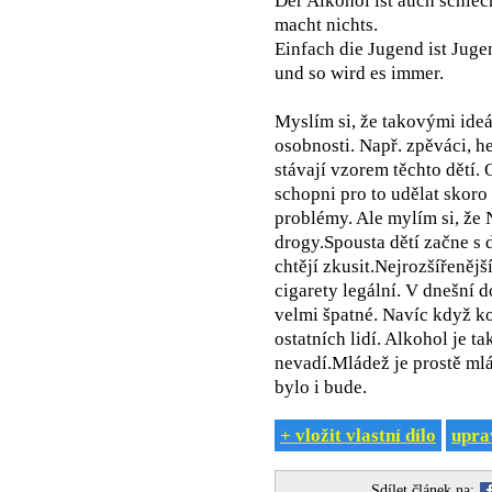
Der Alkohol ist auch schlech
macht nichts.
Einfach die Jugend ist Juge
und so wird es immer.
Myslím si, že takovými ide
osobnosti. Např. zpěváci, h
stávají vzorem těchto dětí.
schopni pro to udělat skoro
problémy. Ale mylím si, že
drogy.Spousta dětí začne s 
chtějí zkusit.Nejrozšířenější
cigarety legální. V dnešní d
velmi špatné. Navíc když kou
ostatních lidí. Alkohol je t
nevadí.Mládež je prostě mlá
bylo i bude.
+ vložit vlastní dílo
uprav
Sdílet článek na: