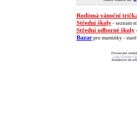
Rodinná vánoční tričk
Střední školy
- seznam st
Střední odborné školy
-
Bazar
pro maminky - staré 
Provozovatel czreferá
O nás
|
Projekty
|
R
Kontaktovat nás mů