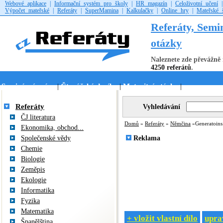
Webové aplikace
|
Informační systém pro školy
|
HR magazín
|
Celoživotní učení
Výpočet mateřské
|
Referáty
|
SuperMamina
|
Kalkulačky
|
Online hry
|
Mateřské 
Referáty, Semi
otázky
Naleznete zde převážně 
4250 referátů
.
Seminární práce
Čtenářské deníky
Maturitní otázky
|
|
|
Referáty
Vyhledávání
ČJ literatura
Domů
»
Referáty
»
Němčina
»Generatoins
Ekonomika, obchod...
Společenské vědy
Reklama
Chemie
Biologie
Zeměpis
Ekologie
Informatika
Fyzika
Matematika
+ vložit vlastní dílo
uprav
Španělština