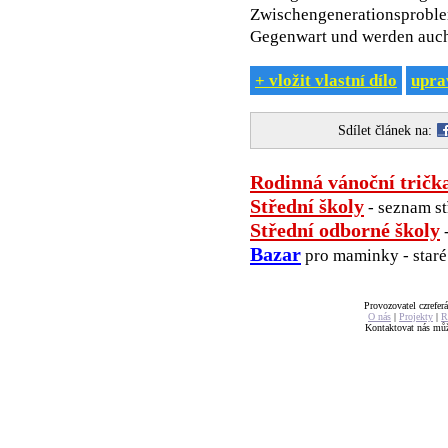
Zwischengenerationsprobleme
Gegenwart und werden auch 
+ vložit vlastní dílo
uprav
Sdílet článek na:
Rodinná vánoční tričk
Střední školy
- seznam st
Střední odborné školy
-
Bazar
pro maminky - staré 
Provozovatel czreferá
O nás
|
Projekty
|
R
Kontaktovat nás mů