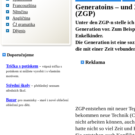
Generatoins – und
Francouzština
Němčina
(ZGP)
Angličtina
Unter den ZGP-n stelle ich
ČJ gramatika
Generation vor. Zum Beisp
Dějepis
Enkelkinder.
Die Generation ist eine so
die mit einer Zeit vebunden
Doporučujeme
Reklama
Trička s potiskem
-
vtipná trička s
potiskem si můžete vyrobit i s vlastním
motivem.
Střední školy
-
přehledný seznam
středních škol.
Bazar
pro maminky - staré i nové oblečení
oblečení pro děti.
ZGP entstehen mit neuer Teg
bekommen neue Technik (Com
nicht arbeiten können, auch
hatte nicht so viel Zeit un