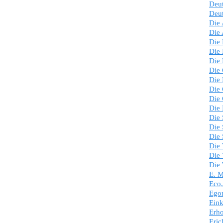
Deut
Deut
Die 
Die 
Die 
Die 
Die 
Die 
Die 
Die 
Die 
Die
Die
Die 
Die 
Die 
Die 
Die
E. M
Eco,
Ego
Eink
Erho
Eric