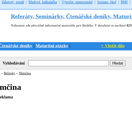
|
Zábavný portál
|
Mzdová kalkulačka
|
Výpočet nemocenské
|
Seznam škol
|
BMI
Referáty, Seminárky, Čtenářské deníky, Maturi
Naleznete zde převážně informační materiály pro školáky. V databázi se nachází
425
Čtenářské deníky
Maturitní otázky
+ Vložit dílo
|
|
Vyhledávání
ů
»
Referáty
»
Němčina
mčina
eklama