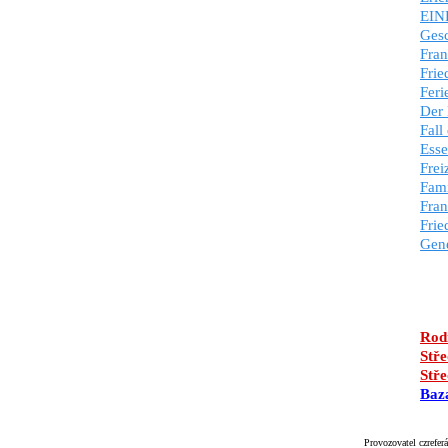
EIN
Gesc
Fran
Frie
Feri
Der 
Fall
Ess
Frei
Fami
Fran
Frie
Gene
Rodi
Stře
Stře
Baz
Provozovatel czreferá