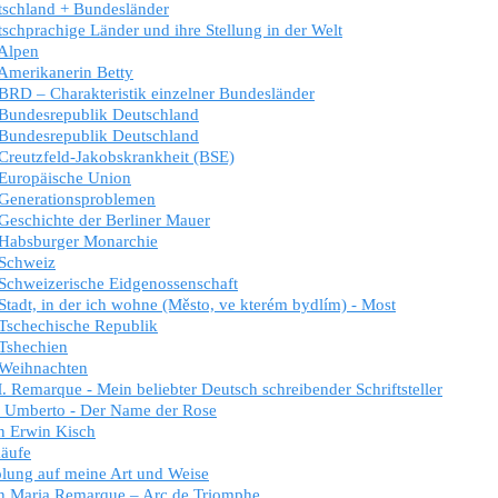
schland + Bundesländer
schprachige Länder und ihre Stellung in der Welt
Alpen
Amerikanerin Betty
BRD – Charakteristik einzelner Bundesländer
Bundesrepublik Deutschland
Bundesrepublik Deutschland
Creutzfeld-Jakobskrankheit (BSE)
Europäische Union
Generationsproblemen
Geschichte der Berliner Mauer
 Habsburger Monarchie
 Schweiz
Schweizerische Eidgenossenschaft
Stadt, in der ich wohne (Město, ve kterém bydlím) - Most
Tschechische Republik
Tshechien
 Weihnachten
. Remarque - Mein beliebter Deutsch schreibender Schriftsteller
 Umberto - Der Name der Rose
n Erwin Kisch
äufe
lung auf meine Art und Weise
h Maria Remarque – Arc de Triomphe