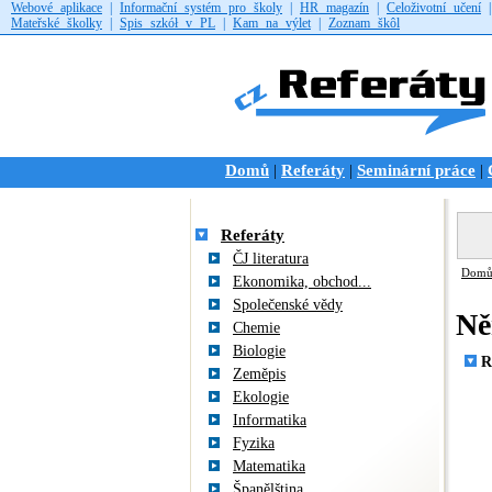
Webové aplikace
|
Informační systém pro školy
|
HR magazín
|
Celoživotní učení
Mateřské školky
|
Spis szkół v PL
|
Kam na výlet
|
Zoznam škôl
Domů
Referáty
Seminární práce
|
|
|
Referáty
ČJ literatura
Dom
Ekonomika, obchod...
Společenské vědy
Ně
Chemie
Biologie
R
Zeměpis
Ekologie
Informatika
Fyzika
Matematika
Španělština