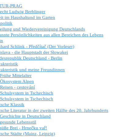
TUR-PRAG
echt Ludwig Berblinger
it im Haushaltund im Garten
politik
eilung und Wiedervereinigung Deutschlands
nnte Persönlichkeiten aus allen Bereichen des Lebens
in
hard Schlink - Předčítač (Der Vorleser)
islava - die Hauptstadt der Slowakei
esrepublik Deutschland - Berlin
akteristik
akteristik und meine Freundinnen
Frühe Mittelalter
 Ökosystem Alpen
Reisen - cestování
Schulsystem in Tschechisch
Schulsystem in Tschechisch
sche Klassik
sche Literatur in der zweiten Hälfte des 20. Jahrhunderts
Geschichte in Deutschland
gesunde Lebensstil
süße Brei - Hrnečku vař!
sche Städte (Mainz, Leipzig)