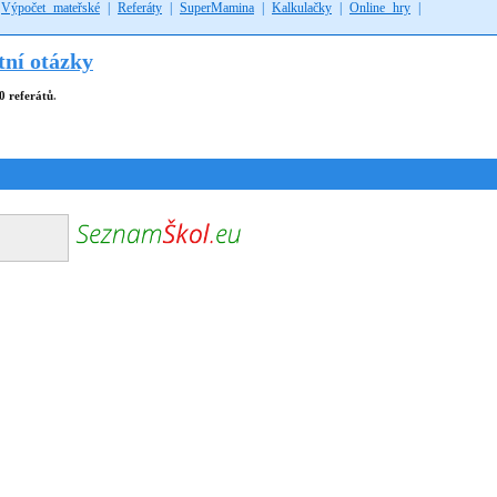
|
Výpočet mateřské
|
Referáty
|
SuperMamina
|
Kalkulačky
|
Online hry
|
tní otázky
0 referátů
.