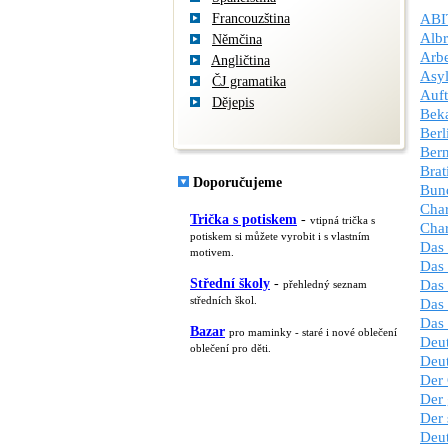
Francouzština
ABI
Albr
Němčina
Arbe
Angličtina
Asyl
ČJ gramatika
Auft
Dějepis
Beka
Berl
Bern
Brat
Doporučujeme
Bund
Char
Trička s potiskem
-
vtipná trička s
Char
potiskem si můžete vyrobit i s vlastním
Das 
motivem.
Das
Střední školy
-
Das 
přehledný seznam
středních škol.
Das 
Das 
Bazar
pro maminky - staré i nové oblečení
Deut
oblečení pro děti.
Deut
Der 
Der 
Der 
Deut