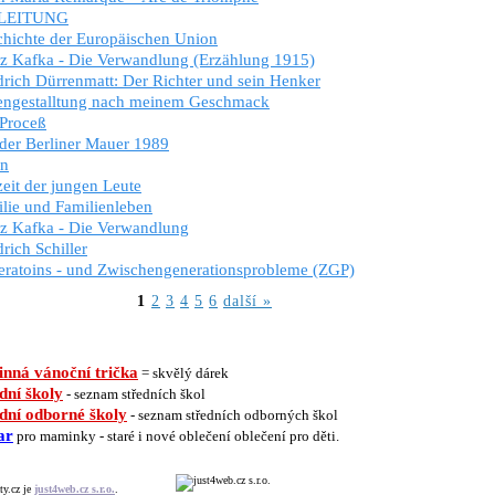
LEITUNG
hichte der Europäischen Union
z Kafka - Die Verwandlung (Erzählung 1915)
drich Dürrenmatt: Der Richter und sein Henker
engestalltung nach meinem Geschmack
Proceß
 der Berliner Mauer 1989
en
zeit der jungen Leute
lie und Familienleben
z Kafka - Die Verwandlung
drich Schiller
ratoins - und Zwischengenerationsprobleme (ZGP)
1
2
3
4
5
6
další »
nná vánoční trička
= skvělý dárek
dní školy
- seznam středních škol
dní odborné školy
- seznam středních odborných škol
ar
pro maminky - staré i nové oblečení oblečení pro děti.
ty.cz je
just4web.cz s.r.o.
.