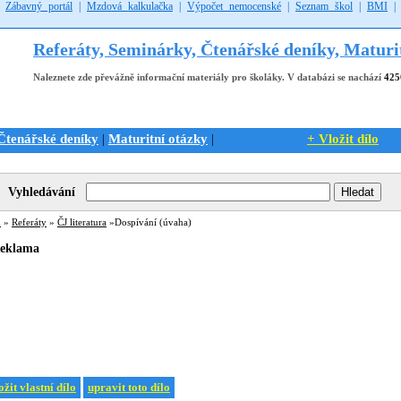
|
Zábavný portál
|
Mzdová kalkulačka
|
Výpočet nemocenské
|
Seznam škol
|
BMI
Referáty, Seminárky, Čtenářské deníky, Maturi
Naleznete zde převážně informační materiály pro školáky. V databázi se nachází
425
Čtenářské deníky
Maturitní otázky
+ Vložit dílo
|
|
Vyhledávání
ů
»
Referáty
»
ČJ literatura
»Dospívání (úvaha)
eklama
ožit vlastní dílo
upravit toto dílo