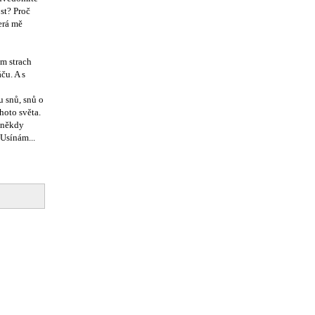
st? Proč
erá mě
ám strach
ču. A s
u snů, snů o
hoto světa.
d někdy
 Usínám...