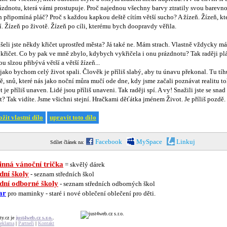
ázdnotu, která vámi prostupuje. Proč najednou všechny barvy ztratily svou barevno
 připomíná pláč? Proč s každou kapkou deště cítím větší sucho? A žízeň. Žízeň, kt
í. Žízeň po životě. Žízeň po cíli, kterému bych doopravdy věřila.
eli jste někdy křičet uprostřed města? Já také ne. Mám strach. Vlastně vždycky m
 křičet. Co by pak ve mně zbylo, kdybych vykřičela i onu prázdnotu? Tak raději plá
u slzou přibývá větší a větší žízeň...
 jako bychom celý život spali. Člověk je příliš slabý, aby tu únavu překonal. Tu tíh
ě, snů, které nás jako noční můra mučí ode dne, kdy jsme začali poznávat realitu to
t je příliš unaven. Lidé jsou příliš unaveni. Tak raději spí. A vy! Snažili jste se sna
t? Tak vidíte. Jsme všichni stejní. Hračkami děťátka jménem Život. Je příliš pozdě.
ožit vlastní dílo
upravit toto dílo
Facebook
MySpace
Linkuj
Sdílet článek na:
nná vánoční trička
= skvělý dárek
dní školy
- seznam středních škol
dní odborné školy
- seznam středních odborných škol
ar
pro maminky - staré i nové oblečení oblečení pro děti.
ty.cz je
just4web.cz s.r.o.
.
eklama
|
Partneři
|
Kontakt