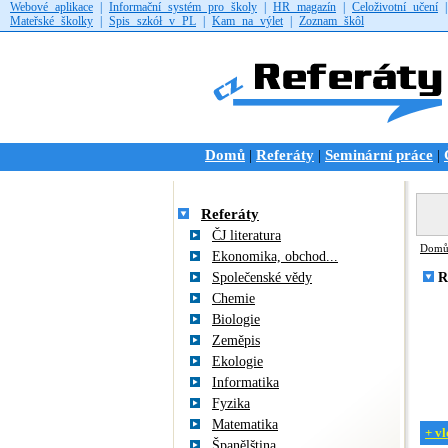
Webové aplikace
|
Informační systém pro školy
|
HR magazín
|
Celoživotní učení
Mateřské školky
|
Spis szkół v PL
|
Kam na výlet
|
Zoznam škôl
Domů
Referáty
Seminární práce
|
|
|
Referáty
ČJ literatura
Dom
Ekonomika, obchod...
Společenské vědy
R
Chemie
Biologie
Zeměpis
Ekologie
Informatika
Fyzika
Matematika
+ vl
Španělština