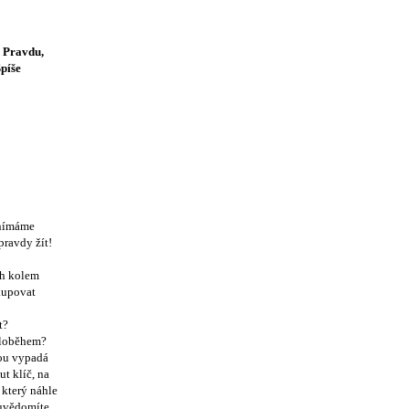
. Pravdu,
Spíše
vnímáme
pravdy žít!
ích kolem
kupovat
t?
koloběhem?
nou vypadá
ut klíč, na
 který náhle
 uvědomíte