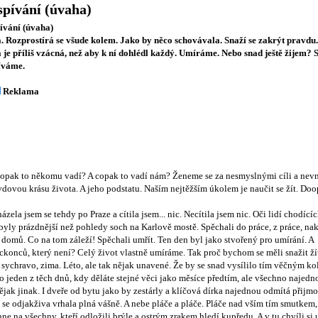
pívání (úvaha)
ívání (úvaha)
. Rozprostírá se všude kolem. Jako by něco schovávala. Snaží se zakrýt pravdu
á je příliš vzácná, než aby k ní dohlédl každý. Umíráme. Nebo snad ještě žijem? 
íváme.
Reklama
copak to někomu vadí? A copak to vadí nám? Ženeme se za nesmyslnými cíli a ne
dovou krásu života. A jeho podstatu. Naším nejtěžším úkolem je naučit se žít. Doo
ázela jsem se tehdy po Praze a cítila jsem... nic. Necítila jsem nic. Oči lidí chodíc
yly prázdnější než pohledy soch na Karlově mostě. Spěchali do práce, z práce, na
domů. Co na tom záleží! Spěchali umřít. Ten den byl jako stvořený pro umírání. A
konců, který není? Celý život vlastně umíráme. Tak proč bychom se měli snažit ží
 sychravo, zima. Léto, ale tak nějak unavené. Že by se snad vysílilo tím věčným 
o jeden z těch dnů, kdy děláte stejné věci jako měsíce předtím, ale všechno najed
ějak jinak. I dveře od bytu jako by zestárly a klíčová dírka najednou odmítá přijmo
 se odjakživa vrhala plná vášně. A nebe pláče a pláče. Pláče nad vším tím smutkem,
ne na všechny, kteří odložili brýle a ostrým zrakem hledí kupředu. A v tu chvíli si