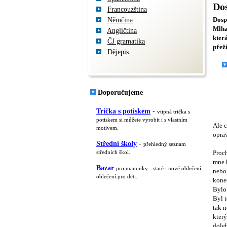
Dos
Francouzština
Němčina
Dosp
Mlha
Angličtina
kter
ČJ gramatika
přež
Dějepis
Doporučujeme
Trička s potiskem
-
vtipná trička s
potiskem si můžete vyrobit i s vlastním
Ale 
motivem.
oprav
Střední školy
-
přehledný seznam
středních škol.
Proch
mne b
Bazar
pro maminky - staré i nové oblečení
nebo 
oblečení pro děti.
konec
Bylo
Byl t
tak n
který
doleh