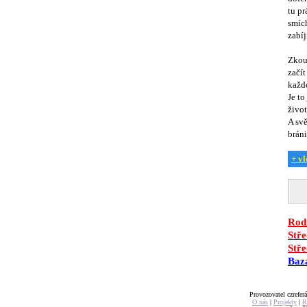
tu pr
smích
zabíj
Zkouš
začít
každo
Je to
život
A svě
bráni
+ vl
Rodi
Stře
Stře
Baz
Provozovatel czreferá
O nás
|
Projekty
|
R