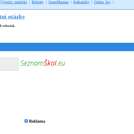
|
Výpočet mateřské
|
Referáty
|
SuperMamina
|
Kalkulačky
|
Online hry
|
tní otázky
0 referátů
.
Reklama