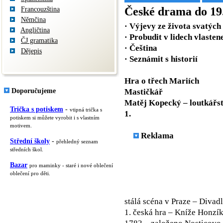
České drama do 19. 
Francouzština
Němčina
· Výjevy ze života svatých
Angličtina
· Probudit v lidech vlasten
ČJ gramatika
· Čeština
Dějepis
· Seznámit s historií
Hra o třech Mariích
Doporučujeme
Mastičkář
Matěj Kopecký – loutkářst
Trička s potiskem
-
vtipná trička s
1.
potiskem si můžete vyrobit i s vlastním
motivem.
Reklama
Střední školy
-
přehledný seznam
středních škol.
Bazar
pro maminky - staré i nové oblečení
oblečení pro děti.
stálá scéna v Praze – Divad
1. česká hra – Kníže Honzí