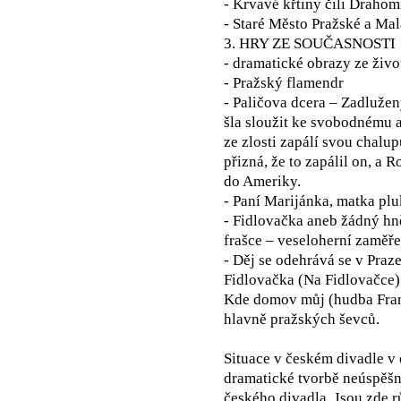
- Krvavé křtiny čili Drahomí
- Staré Město Pražské a Mal
3. HRY ZE SOUČASNOSTI
- dramatické obrazy ze živo
- Pražský flamendr
- Paličova dcera – Zadlužen
šla sloužit ke svobodnému 
ze zlosti zapálí svou chalu
přizná, že to zapálil on, a
do Ameriky.
- Paní Marijánka, matka pl
- Fidlovačka aneb žádný hn
frašce – veseloherní zaměřen
- Děj se odehrává se v Praze
Fidlovačka (Na Fidlovačce)
Kde domov můj (hudba Frant
hlavně pražských ševců.
Situace v českém divadle v
dramatické tvorbě neúspěšní
českého divadla. Jsou zde r