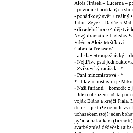
Alois Jirásek – Lucerna – 
- povinnost poddaných slou
- pohádkový svět + reálný s
Julius Zeyer – Radúz a Ma
- divadelní hra o 4 dějstvíc
Nový dramatici: Ladislav S
Vilém a Alois Mrštíkovi
Gabriela Preissová
Ladislav Stroupežnický – d
- Nejdříve psal jednoaktov
- Zvíkovský rarášek - *
- Paní mincmistrová - *
* - hlavní postavou je Miku
- Naši furianti – komedie z
- Jde o obsazení místa pono
voják Bláha a krejčí Fiala.
dopis – jestliže nebude zv
uchazečem stojí jeden bohat
pyšní a nafoukaní (furianti)
svatbě zpívá dědeček Dubs