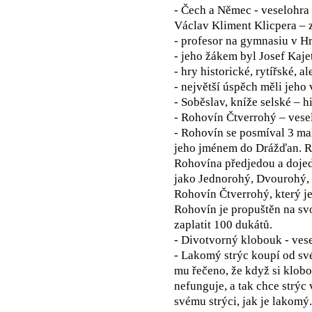
- Čech a Němec - veselohra
Václav Kliment Klicpera – 
- profesor na gymnasiu v Hr
- jeho žákem byl Josef Kaje
- hry historické, rytířské, a
- největší úspěch měli jeho
- Soběslav, kníže selské – h
- Rohovín Čtverrohý – vese
- Rohovín se posmíval 3 mal
jeho jménem do Drážďan. Ro
Rohovína předjedou a dojed
jako Jednorohý, Dvourohý, T
Rohovín Čtverrohý, který je 
Rohovín je propuštěn na sv
zaplatit 100 dukátů.
- Divotvorný klobouk - ves
- Lakomý strýc koupí od sv
mu řečeno, že když si klobo
nefunguje, a tak chce strýc
svému strýci, jak je lakomý