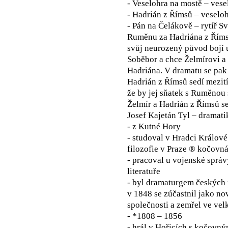
- Veselohra na mostě – vese
- Hadrián z Římsů – veselo
- Pán na Čelákově – rytíř S
Ruměnu za Hadriána z Římsů
svůj neurozený původ bojí u
Soběbor a chce Želmírovi a
Hadriána. V dramatu se pak
Hadrián z Římsů sedí mezit
že by jej sňatek s Ruměnou
Želmír a Hadrián z Římsů se
Josef Kajetán Tyl – dramatik,
- z Kutné Hory
- studoval v Hradci Králové
filozofie v Praze ® kočovn
- pracoval u vojenské správ
literatuře
- byl dramaturgem českých 
v 1848 se zúčastnil jako no
společnosti a zemřel ve velk
- *1808 – 1856
- hrál v Hořicích s kočovn