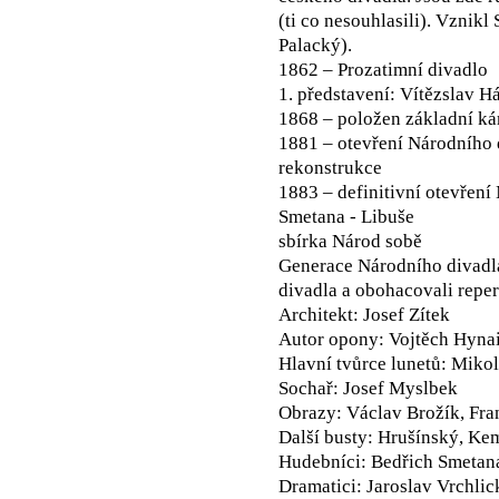
(ti co nesouhlasili). Vznik
Palacký).
1862 – Prozatimní divadlo
1. představení: Vítězslav H
1868 – položen základní k
1881 – otevření Národního 
rekonstrukce
1883 – definitivní otevření
Smetana - Libuše
sbírka Národ sobě
Generace Národního divadla 
divadla a obohacovali repe
Architekt: Josef Zítek
Autor opony: Vojtěch Hynai
Hlavní tvůrce lunetů: Mikol
Sochař: Josef Myslbek
Obrazy: Václav Brožík, Fra
Další busty: Hrušínský, Ke
Hudebníci: Bedřich Smetan
Dramatici: Jaroslav Vrchli