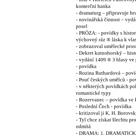
komerční banka
- dramaturg – připravuje hr
- novinářská činnost – vydá
posel
- PRÓZA: - povídky s histor
výchovný ráz ® láska k vlas
- zobrazoval umělecké pros
- Dekret kutnohorský – his
- vydání 1409 ® 3 hlasy ve 
- povídka
- Rozina Ruthardová – pov
- Pouť českých umělců - po
- v některých povídkách pol
romantické typy
- Rozervanec – povídka ve 
- Poslední Čech - povídka
- kritizoval ji K. H. Borovs
- Tyl chce získat šlechtu pr
odmítá
- DRAMA: 1. DRAMATICKÉ 