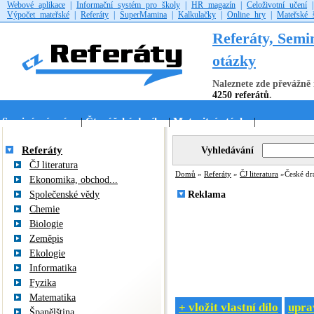
Webové aplikace
|
Informační systém pro školy
|
HR magazín
|
Celoživotní učení
Výpočet mateřské
|
Referáty
|
SuperMamina
|
Kalkulačky
|
Online hry
|
Mateřské 
Referáty, Semi
otázky
Naleznete zde převážně 
4250 referátů
.
Seminární práce
Čtenářské deníky
Maturitní otázky
|
|
|
Referáty
Vyhledávání
ČJ literatura
Domů
»
Referáty
»
ČJ literatura
»České dra
Ekonomika, obchod...
Společenské vědy
Reklama
Chemie
Biologie
Zeměpis
Ekologie
Informatika
Fyzika
Matematika
+ vložit vlastní dílo
uprav
Španělština