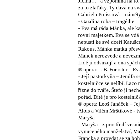
Jičína…“ a vzpomíná na to, 
za to zlaťáky. Ty dává na s
Gabriela Preissová – námět
- Gazdina roba – tragédie
- Eva má ráda Mánka, ale k
rovni majetkem. Eva se vdá
nepustí ke své dceři Katuš
Rakous. Mánka matka přesvěd
Mánek nerozvede a nevezme 
Lidé ji odsuzují a ona spác
® opera: J. B. Foerster – Ev
- Její pastorkyňa – Jenůfa s
kostelničce se nelíbí. Laco 
řízne do tváře. Štefo ji nech
pořád. Dítě je pro kostelnič
® opera: Leoš Janáček – Jej
Alois a Vilém Mrštíkové - t
Maryša
- Maryša - z prostředí vesni
vynuceného manželství, Mar
Francka a provdat se za bo