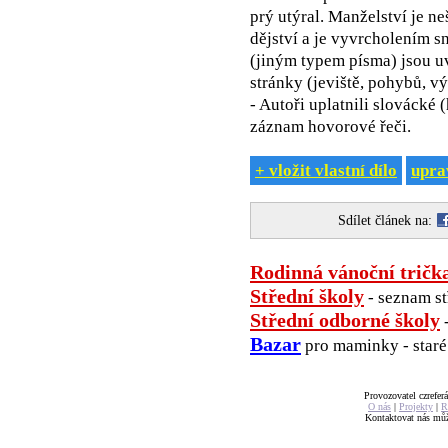
prý utýral. Manželství je n
dějství a je vyvrcholením s
(jiným typem písma) jsou u
stránky (jeviště, pohybů, vý
- Autoři uplatnili slovácké 
záznam hovorové řeči.
+ vložit vlastní dílo
uprav
Sdílet článek na:
Rodinná vánoční tričk
Střední školy
- seznam st
Střední odborné školy
-
Bazar
pro maminky - staré 
Provozovatel czreferá
O nás
|
Projekty
|
R
Kontaktovat nás mů