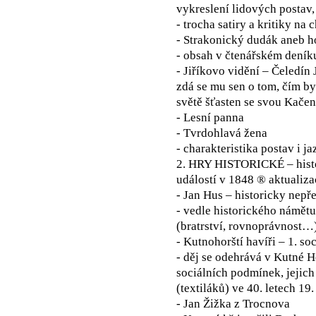
vykreslení lidových postav,
- trocha satiry a kritiky na 
- Strakonický dudák aneb h
- obsah v čtenářském deník
- Jiříkovo vidění – Čeledín 
zdá se mu sen o tom, čím by 
světě šťasten se svou Kače
- Lesní panna
- Tvrdohlavá žena
- charakteristika postav i j
2. HRY HISTORICKÉ – histo
událostí v 1848 ® aktualiza
- Jan Hus – historicky nepř
- vedle historického námět
(bratrství, rovnoprávnost…
- Kutnohorští havíři – 1. soc
- děj se odehrává v Kutné H
sociálních podmínek, jejich
(textiláků) ve 40. letech 19. 
- Jan Žižka z Trocnova