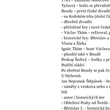
1783 – založeno Nosticovo 
Tylovo) – hrálo se převážn
Bouda – první české divadl
- na Koňském trhu (dolní č
- dřevěné divadlo
- přeložené hry i nové česk
- Václav Thám – režíroval, 
- historické hry: Břetislav a
Vlasta a Šárka
Ignác Thám – bratr Václav
- působil také v Boudě
Prokop Šedivý – frašky z p
Pražští sládci
Po zboření Boudy se pak če
U Hybernů.
Jan Nepomuk Štěpánek – hr
- náměty z venkova nebo z 
lidí
- autor i historických her
- Obležení Prahy od Švédů –
- Břetislav I. – historická hr