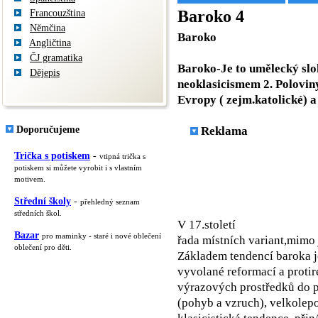
Baroko 4
Francouzština
Němčina
Baroko
Angličtina
ČJ gramatika
Baroko-Je to umělecký slo
Dějepis
neoklasicismem 2. Poloviny 1
Evropy ( zejm.katolické) a
Doporučujeme
Reklama
Trička s potiskem
-
vtipná trička s
potiskem si můžete vyrobit i s vlastním
motivem.
Střední školy
-
přehledný seznam
středních škol.
V 17.století
Bazar
pro maminky - staré i nové oblečení
řada místních variant,mimo 
oblečení pro děti.
Základem tendencí baroka je
vyvolané reformací a proti
výrazových prostředků do p
(pohyb a vzruch), velkolep