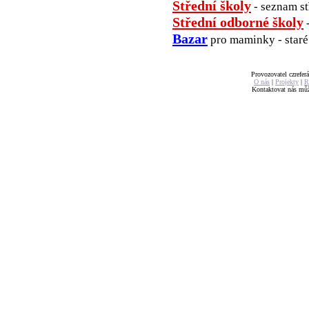
Střední školy
- seznam st
Střední odborné školy
-
Bazar
pro maminky - staré 
Provozovatel czreferá
O nás
|
Projekty
|
R
Kontaktovat nás mů