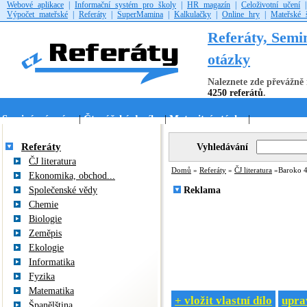
Webové aplikace
|
Informační systém pro školy
|
HR magazín
|
Celoživotní učení
Výpočet mateřské
|
Referáty
|
SuperMamina
|
Kalkulačky
|
Online hry
|
Mateřské 
Referáty, Semi
otázky
Naleznete zde převážně 
4250 referátů
.
Seminární práce
Čtenářské deníky
Maturitní otázky
|
|
|
Referáty
Vyhledávání
ČJ literatura
Domů
»
Referáty
»
ČJ literatura
»Baroko 
Ekonomika, obchod...
Společenské vědy
Reklama
Chemie
Biologie
Zeměpis
Ekologie
Informatika
Fyzika
Matematika
+ vložit vlastní dílo
uprav
Španělština