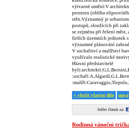
klasicistická tendence, přin
výtvarné umění:V architekt
prostoru (obliba elipsovité
stěn.Významný je urbanismu
postupů, sloužících při zak
se zejména při řešení měst, a
širších územních jednotek s
významné plánování zahrad
V sochařství a malířství bar
využívalo realistické motivy 
Hlavní představitelé
byli:architekti:G.L.Bernini
:sochaři:A.Algardi,G.L.Bern
:malíři:Caravaggio,Tiepolo
+ vložit vlastní dílo
uprav
Sdílet článek na:
Rodinná vánoční tričk