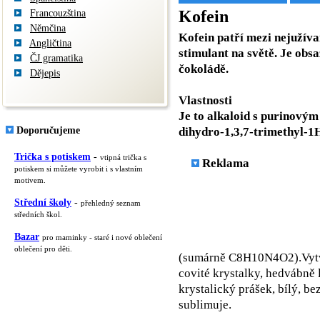
Kofein
Francouzština
Němčina
Kofein patří mezi nejužíva
Angličtina
stimulant na světě. Je obsa
ČJ gramatika
čokoládě.
Dějepis
Vlastnosti
Je to alkaloid s purinovým
Doporučujeme
dihydro-1,3,7-trimethyl-1H
Trička s potiskem
-
vtipná trička s
Reklama
potiskem si můžete vyrobit i s vlastním
motivem.
Střední školy
-
přehledný seznam
středních škol.
Bazar
pro maminky - staré i nové oblečení
oblečení pro děti.
(sumárně C8H10N4O2).Vytvá
covité krystalky, hedvábně l
krystalický prášek, bílý, be
sublimuje.