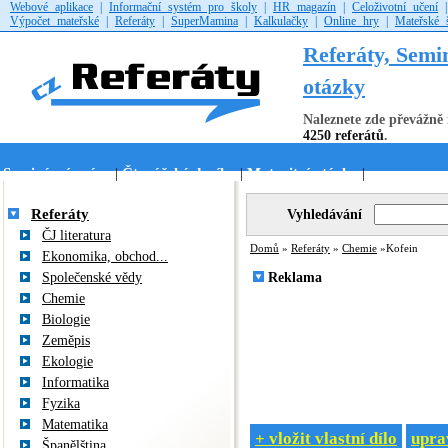
Webové aplikace
|
Informační systém pro školy
|
HR magazín
|
Celoživotní učení
Výpočet mateřské
|
Referáty
|
SuperMamina
|
Kalkulačky
|
Online hry
|
Mateřské 
Referáty, Semi
otázky
Naleznete zde převážně 
4250 referátů
.
Seminární práce
Čtenářské deníky
Maturitní otázky
|
|
|
Referáty
Vyhledávání
ČJ literatura
Domů
»
Referáty
»
Chemie
»Kofein
Ekonomika, obchod...
Společenské vědy
Reklama
Chemie
Biologie
Zeměpis
Ekologie
Informatika
Fyzika
Matematika
+ vložit vlastní dílo
uprav
Španělština