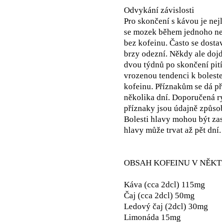
Odvykání závislosti
Pro skončení s kávou je nej
se mozek během jednoho ne
bez kofeinu. Často se dosta
brzy odezní. Někdy ale dojd
dvou týdnů po skončení pití
vrozenou tendenci k boleste
kofeinu. Příznakům se dá 
několika dní. Doporučená ry
příznaky jsou údajně způsob
Bolesti hlavy mohou být za
hlavy může trvat až pět dní
OBSAH KOFEINU V NĚK
Káva (cca 2dcl) 115mg
Čaj (cca 2dcl) 50mg
Ledový čaj (2dcl) 30mg
Limonáda 15mg