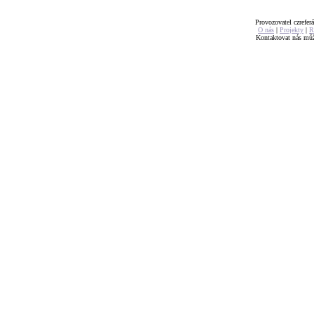
Provozovatel czreferá
O nás
|
Projekty
|
R
Kontaktovat nás mů