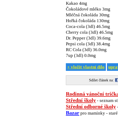
Kakao 4mg
Čokoládové mléko 3mg
Mléčná čokoláda 30mg
Hořká čokoláda 130mg
Coca-cola (3dl) 46.5mg
Cherry cola (3dl) 46.5mg
Dr. Pepper (3dl) 39.6mg
Pepsi cola (3dl) 38.4mg
RC Cola (3dl) 36.0mg
7up (3dl) 0.0mg
+ vložit vlastní dílo
uprav
Sdílet článek na:
Rodinná vánoční tričk
Střední školy
- seznam st
Střední odborné školy
-
Bazar
pro maminky - staré 