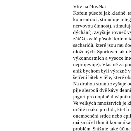
Vliv na člověka
Kofein působí jak kladně, t
koncentraci, stimuluje inte
nervovou činnost), stimuluj
dýchání). Zvyšuje rovněž vý
zátěži svalů působí kofein ta
sacharidů, které jsou mu do
uložených. Sportovci tak dé
výkonnostních a vysoce inte
neprojevuje). Vlastně za p
aniž bychom byli výrazně v
šetření látek v těle, které o
Na druhou stranu zvyšuje o
pije alespoň dvě kávy denně
jogurt pro doplnění vápníku
Ve velkých množstvích je 
určité riziko pro lidi, kteří
onemocnění srdce nebo epile
má za účel tlumit komunikac
problém. Snižuje také účine