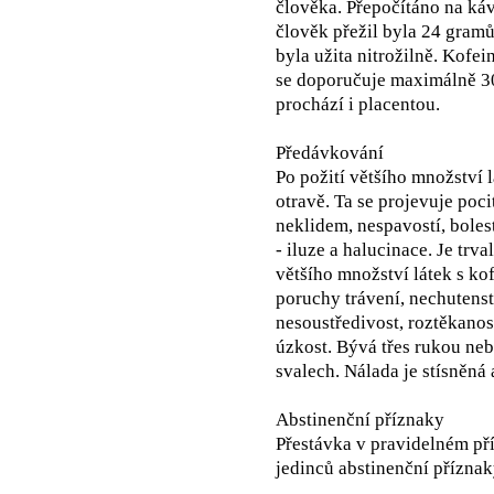
člověka. Přepočítáno na ká
člověk přežil byla 24 gramů.
byla užita nitrožilně. Kofe
se doporučuje maximálně 3
prochází i placentou.
Předávkování
Po požití většího množství 
otravě. Ta se projevuje poc
neklidem, nespavostí, boles
- iluze a halucinace. Je tr
většího množství látek s ko
poruchy trávení, nechutenstv
nesoustředivost, roztěkanost
úzkost. Bývá třes rukou neb
svalech. Nálada je stísněná
Abstinenční příznaky
Přestávka v pravidelném pří
jedinců abstinenční příznak