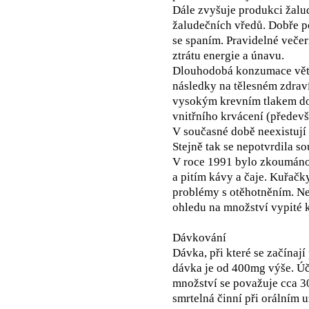
Dále zvyšuje produkci žalud
žaludečních vředů. Dobře po
se spaním. Pravidelné večer
ztrátu energie a únavu.
Dlouhodobá konzumace větš
následky na tělesném zdraví.
vysokým krevním tlakem do
vnitřního krvácení (předev
V současné době neexistují
Stejně tak se nepotvrdila so
V roce 1991 bylo zkoumáno
a pitím kávy a čaje. Kuřačk
problémy s otěhotněním. Ne
ohledu na množství vypité 
Dávkování
Dávka, při které se začínaj
dávka je od 400mg výše. Úč
množství se považuje cca 30
smrtelná činní při orálním 