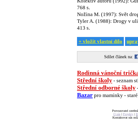
Kolektiv autorů (1992): Gui
768 s.
Nožina M. (1997): Svět dro
Tyler A. (1988): Drogy v uli
413 s.
+ vložit vlastní dílo
uprav
Sdílet článek na:
Rodinná vánoční tričk
Střední školy
- seznam st
Střední odborné školy
-
Bazar
pro maminky - staré 
Provozovatel czreferá
O nás
|
Projekty
|
R
Kontaktovat nás mů