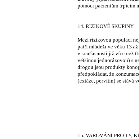
pomoci pacientům trpícím ne
14. RIZIKOVÉ SKUPINY
Mezi rizikovou populaci nej
patří mládeži ve věku 13 až
v současnosti již více než t
většinou jednorázovou) s n
drogou jsou produkty konopí
předpokládat, že konzumace
(extáze, pervitin) se stává
15. VAROVÁNÍ PRO TY, 