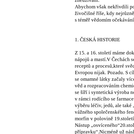
zneužívání.
Abychom však nekřivdili po
živočišné říše, kdy nejrůzn
s téměř vědomím očekávání
1. ČESKÁ HISTORIE
Z 15. a 16. století máme do
nápojů a mastí.V Čechách s
receptů a procesů,které svě
Evropou nijak. Pozadu. S c
se omamné látky začaly více
věd a rozpracováním chemic
se šíří i syntetická výroba
v rámci rodícího se farmace
výběru léčiv, jedů, ale tak
vážného společenského feno
morfin v polovině 19.století
Nástup „osvíceného“20.stol
přípravku“.Nicméně už nás