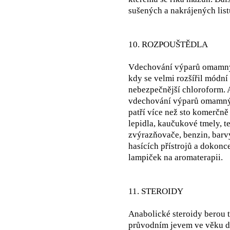
sušených a nakrájených listů
10. ROZPOUŠTĚDLA
Vdechování výparů omamných
kdy se velmi rozšířil módní 
nebezpečnější chloroform. 
vdechování výparů omamných
patří více než sto komerčn
lepidla, kaučukové tmely, t
zvýrazňovače, benzin, barvy,
hasících přístrojů a dokonce
lampiček na aromaterapii.
11. STEROIDY
Anabolické steroidy berou ti
průvodním jevem ve věku d