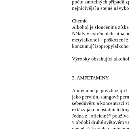
počtu smrtelných případů z
nejničivější a stejně návyk
Chemie
Alkohol je sloučenina získ
Někdy v extrémních situací
metylalkohol – poškození zr
konzumují isopropylalkohol,
Výrobky obsahující alkohol: 
3. AMFETAMINY
Amfetamin je povzbuzující l
jako pervitin, slangově per
sebedůvěru a koncentraci s
extázy jako u ostatních dro
Jedna z „oficielně“ použív
v období druhé světovém vá
denně až 5 injekcí amfetami