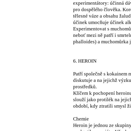
experimentátory: účinná dáv
pro dospělého člověka. Kore
tělesné váze a obsahu žalud
účinek umocňuje účinek al
Experimentovat s muchomůr
neboť mezi ně patří i smrt
phalloides) a muchomůrka jí
6. HEROIN
Patří společně s kokainem m
diskutuje a na jejichž výzk
prostředků.
Klíčem k pochopení heroinu
slouží jako protilék na jeji
období, kdy ztratili smysl ži
Chemie
Heroin je jednou ze skupiny