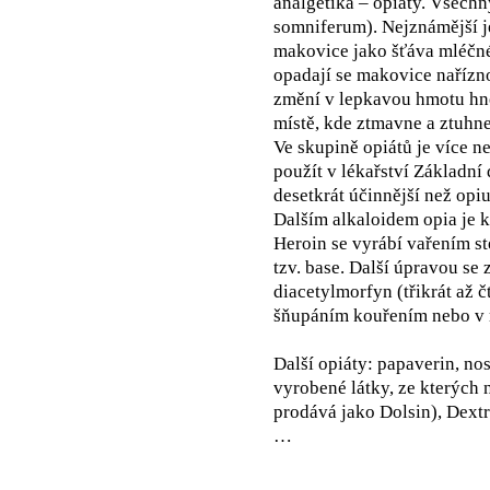
analgetika – opiáty. Všechn
somniferum). Nejznámější j
makovice jako šťáva mléčné
opadají se makovice nařízno
změní v lepkavou hmotu hně
místě, kde ztmavne a ztuhne.
Ve skupině opiátů je více ne
použít v lékařství Základní 
desetkrát účinnější než opi
Dalším alkaloidem opia je k
Heroin se vyrábí vařením s
tzv. base. Další úpravou se 
diacetylmorfyn (třikrát až č
šňupáním kouřením nebo v r
Další opiáty: papaverin, nos
vyrobené látky, ze kterých 
prodává jako Dolsin), Dext
…