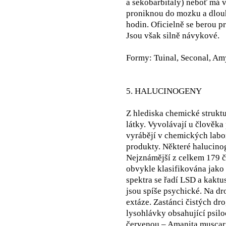
a sekobarbitaly) neboť má 
proniknou do mozku a dlouh
hodin. Oficielně se berou p
Jsou však silně návykové.
Formy: Tuinal, Seconal, Amy
5. HALUCINOGENY
Z hlediska chemické strukt
látky. Vyvolávají u člověka
vyrábějí v chemických labora
produkty. Některé halucinog
Nejznámější z celkem 179 čl
obvykle klasifikována jako
spektra se řadí LSD a kaktu
jsou spíše psychické. Na dr
extáze. Zastánci čistých dr
lysohlávky obsahující psi
červenou – Amanita muscar