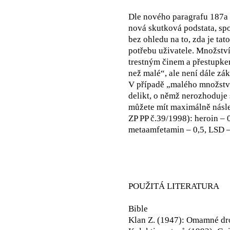
Dle nového paragrafu 187a 
nová skutková podstata, sp
bez ohledu na to, zda je tat
potřebu uživatele. Množství 
trestným činem a přestupkem
než malé“, ale není dále z
V případě „malého množství“
delikt, o němž nerozhoduje 
můžete mít maximálně násle
ZP PP č.39/1998): heroin – 0
metaamfetamin – 0,5, LSD –
POUŽITÁ LITERATURA
Bible
Klan Z. (1947): Omamné dro