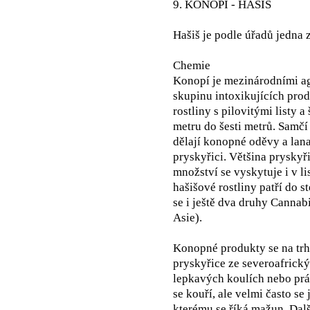
9. KONOPÍ - HAŠIŠ
Hašiš je podle úřadů jedna 
Chemie
Konopí je mezinárodními a
skupinu intoxikujících prod
rostliny s pilovitými listy 
metru do šesti metrů. Samčí
dělají konopné oděvy a lana
pryskyřici. Většina pryskyři
množství se vyskytuje i v l
hašišové rostliny patří do s
se i ještě dva druhy Cannabi
Asie).
Konopné produkty se na trhu
pryskyřice ze severoafrickýc
lepkavých koulích nebo prá
se kouří, ale velmi často s
kterému se říká mažun. Dal