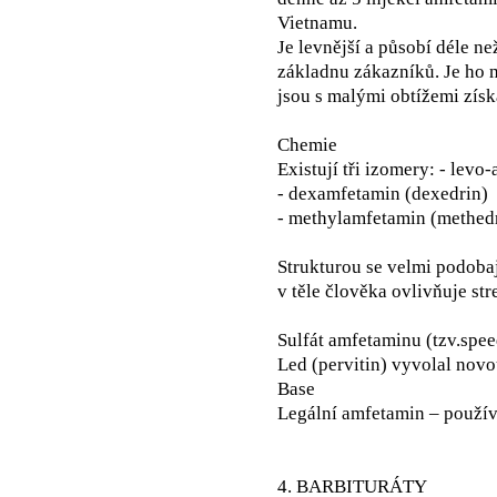
Vietnamu.
Je levnější a působí déle n
základnu zákazníků. Je ho 
jsou s malými obtížemi zís
Chemie
Existují tři izomery: - levo
- dexamfetamin (dexedrin)
- methylamfetamin (methedr
Strukturou se velmi podoba
v těle člověka ovlivňuje str
Sulfát amfetaminu (tzv.spe
Led (pervitin) vyvolal nov
Base
Legální amfetamin – používá
4. BARBITURÁTY