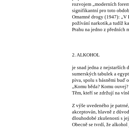
rozvojem „moderních forem
signifikantní pro toto obdo
Omamné drogy (1947): „V Pr
požívání narkotik,a tudíž ka
Prahu na jedno z předních m
2. ALKOHOL
je snad jedna z nejstaršíc
sumerských tabulek a egypt
piva, spolu s básněmi buď o
„Komu běda? Komu ouvej? 
Těm, kteří se zdržují na vín
Z výše uvedeného je patrné,
akceptován, hlavně z důvodu
dlouhodobé zkušenosti s je
Obecně se tvrdí, že alkohol