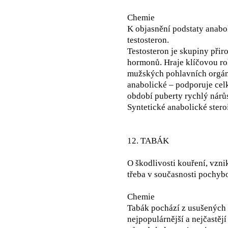
Chemie
K objasnění podstaty anabol
testosteron.
Testosteron je skupiny při
hormonů. Hraje klíčovou ro
mužských pohlavních orgán
anabolické – podporuje celk
období puberty rychlý nárů
Syntetické anabolické stero
12. TABÁK
O škodlivosti kouření, vzni
třeba v současnosti pochyb
Chemie
Tabák pochází z usušených l
nejpopulárnější a nejčastěj