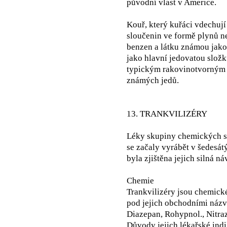
původní vlast v Americe.
Kouř, který kuřáci vdechují
sloučenin ve formě plynů ne
benzen a látku známou jako 
jako hlavní jedovatou složk
typickým rakovinotvorným lá
známých jedů.
13. TRANKVILIZÉRY
Léky skupiny chemických s
se začaly vyrábět v šedesátý
byla zjištěna jejich silná n
Chemie
Trankvilizéry jsou chemick
pod jejich obchodními názvy
Diazepan, Rohypnol., Nitr
Důvody jejich lékařské indi