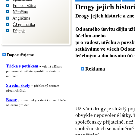
Drogy jejich histor
Francouzština
Němčina
Drogy jejich historie a zn
Angličtina
ČJ gramatika
Od samého úsvitu dějin už
Dějepis
účelům anebo
pro radost, útěchu a povzb
setkáváme ve všech Od sam
Doporučujeme
léčebným a duchovním účel
Trička s potiskem
-
vtipná trička s
Reklama
potiskem si můžete vyrobit i s vlastním
motivem.
Střední školy
-
přehledný seznam
středních škol.
Bazar
pro maminky - staré i nové oblečení
oblečení pro děti.
Užívání drogy je složitý p
obvykle nepovolené látky. 
společensky přijatelné, než
společnostech se nadměrně 