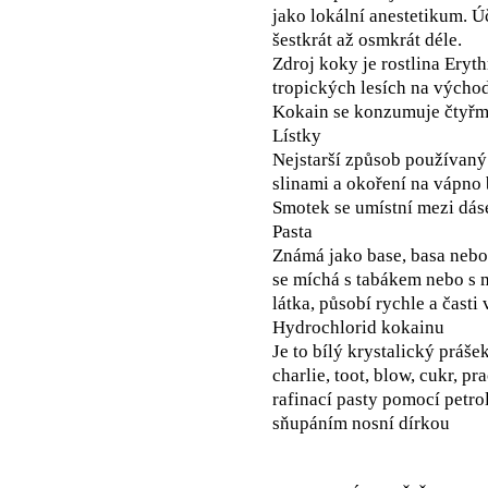
jako lokální anestetikum. Ú
šestkrát až osmkrát déle.
Zdroj koky je rostlina Eryt
tropických lesích na východ
Kokain se konzumuje čtyřm
Lístky
Nejstarší způsob používaný 
slinami a okoření na vápno 
Smotek se umístní mezi dáse
Pasta
Známá jako base, basa nebo 
se míchá s tabákem nebo s m
látka, působí rychle a časti 
Hydrochlorid kokainu
Je to bílý krystalický práš
charlie, toot, blow, cukr, p
rafinací pasty pomocí petro
sňupáním nosní dírkou