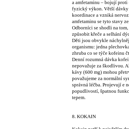
a amfetaminu – bojují proti
fyzický výkon. Větší dávky 
koordinace a vzniká nervozi
amfetaminu se tyto stavy zes
Odborníci se shodli na tom,
způsobit křeče a selhání dý
Děti jsou obvykle náchylně
organismu: jedna plechovk
zhruba co se týče kofeinu 
Denní rozumná dávka kofei
nepovažuje za škodlivou. A
kávy (600 mg) mohou přetrv
považujeme za normální symp
správná léčba. Projevují e 
popudlivostí, špatnou funk
tepem.
8. KOKAIN