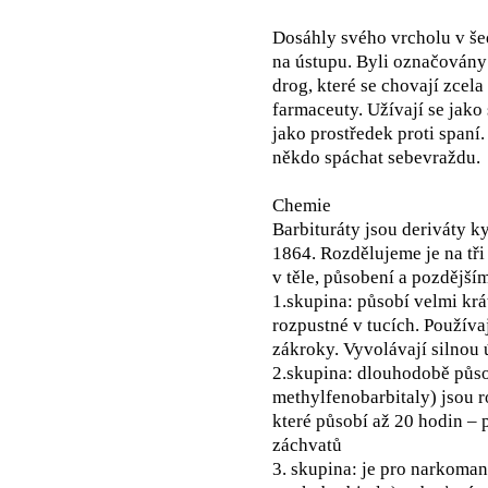
Dosáhly svého vrcholu v šed
na ústupu. Byli označovány
drog, které se chovají zce
farmaceuty. Užívají se jako
jako prostředek proti spaní.
někdo spáchat sebevraždu.
Chemie
Barbituráty jsou deriváty k
1864. Rozdělujeme je na tři
v těle, působení a pozdější
1.skupina: působí velmi krá
rozpustné v tucích. Používa
zákroky. Vyvolávají silnou 
2.skupina: dlouhodobě působ
methylfenobarbitaly) jsou r
které působí až 20 hodin – 
záchvatů
3. skupina: je pro narkoman