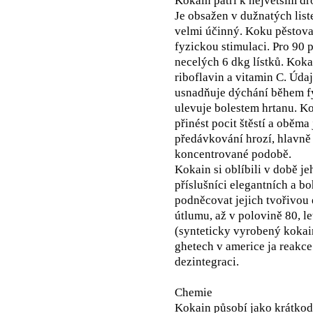
Kokain patří k největším d
Je obsažen v dužnatých list
velmi účinný. Koku pěstova
fyzickou stimulaci. Pro 90 
necelých 6 dkg lístků. Koka
riboflavin a vitamin C. Údaj
usnadňuje dýchání během f
ulevuje bolestem hrtanu. K
přinést pocit štěstí a oběm
předávkování hrozí, hlavně 
koncentrované podobě.
Kokain si oblíbili v době je
příslušníci elegantních a bo
podněcovat jejich tvořivou 
útlumu, až v polovině 80, le
(synteticky vyrobený kokai
ghetech v americe ja reakce 
dezintegraci.
Chemie
Kokain působí jako krátkod