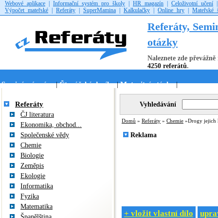
Webové aplikace
|
Informační systém pro školy
|
HR magazín
|
Celoživotní učení
Výpočet mateřské
|
Referáty
|
SuperMamina
|
Kalkulačky
|
Online hry
|
Mateřské 
Referáty, Semi
otázky
Naleznete zde převážně 
4250 referátů
.
Seminární práce
Čtenářské deníky
Maturitní otázky
|
|
|
Referáty
Vyhledávání
ČJ literatura
Domů
»
Referáty
»
Chemie
»Drogy jejich h
Ekonomika, obchod...
Společenské vědy
Reklama
Chemie
Biologie
Zeměpis
Ekologie
Informatika
Fyzika
Matematika
+ vložit vlastní dílo
uprav
Španělština