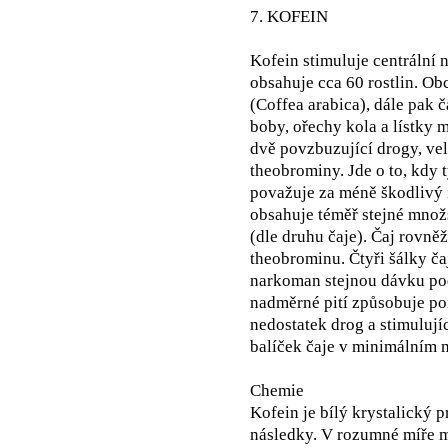
7. KOFEIN
Kofein stimuluje centrální 
obsahuje cca 60 rostlin. O
(Coffea arabica), dále pak č
boby, ořechy kola a lístky m
dvě povzbuzující drogy, vel
theobrominy. Jde o to, kdy t
považuje za méně škodlivý 
obsahuje téměř stejné množs
(dle druhu čaje). Čaj rovně
theobrominu. Čtyři šálky čaj
narkoman stejnou dávku pod 
nadměrné pití způsobuje por
nedostatek drog a stimulujíc
balíček čaje v minimálním 
Chemie
Kofein je bílý krystalický 
následky. V rozumné míře 