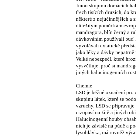
Jinou skupinu domácích ha
třech tisících druzích, do kt
některé z nejúčinnějších a 
důležitým pomůckám evropsk
mandragora, blín černý a r
dávkováním používali buď 
vyvolávali extatické předst
jako léky a dávky nepatrně v
Velké nebezpečí, které hro
vysvětluje, proč si mandrag
jiných halucinogenních rost
Chemie
LSD je běžné označení pro d
skupinu látek, které se pod
vzruchy. LSD se připravuje 
cizopasí na žitě a jiných ob
Halucinogenní houby obsahuj
nich je závislé na půdě a p
lysohlávka, má rovněž výra